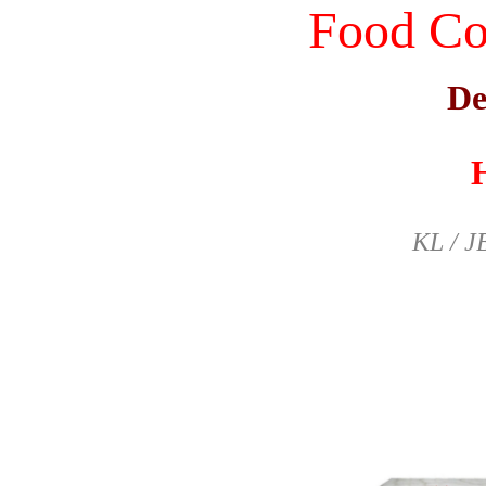
Food Co
De
KL / J