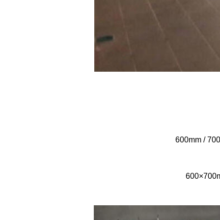
600mm / 700
600×700m