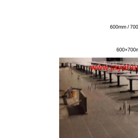
600mm / 700
600×700m