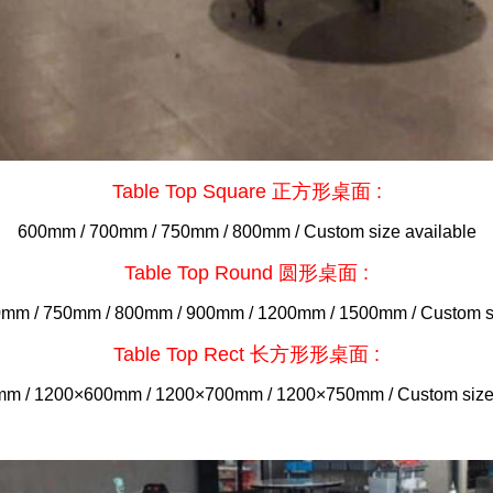
Table Top Square 正方形桌面 :
600mm / 700mm / 750mm / 800mm / Custom size available
Table Top Round 圆形桌面 :
mm / 750mm / 800mm / 900mm / 1200mm / 1500mm / Custom si
Table Top Rect 长方形形桌面 :
m / 1200×600mm / 1200×700mm / 1200×750mm / Custom size 