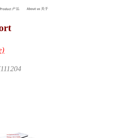
ort
e)
7111204