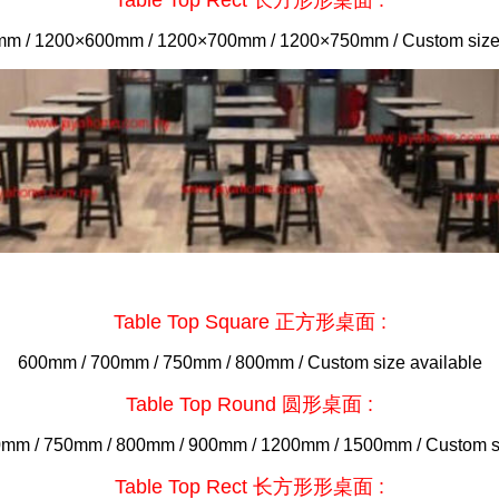
m / 1200×600mm / 1200×700mm / 1200×750mm / Custom size 
Table Top Square 正方形桌面 :
600mm / 700mm / 750mm / 800mm / Custom size available
Table Top Round 圆形桌面 :
mm / 750mm / 800mm / 900mm / 1200mm / 1500mm / Custom si
Table Top Rect 长方形形桌面 :