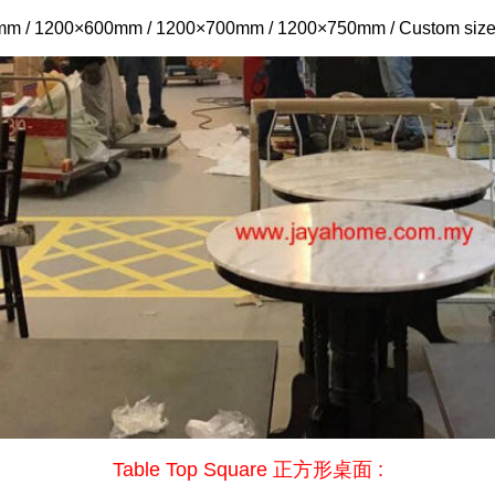
m / 1200×600mm / 1200×700mm / 1200×750mm / Custom size 
Table Top Square 正方形桌面 :