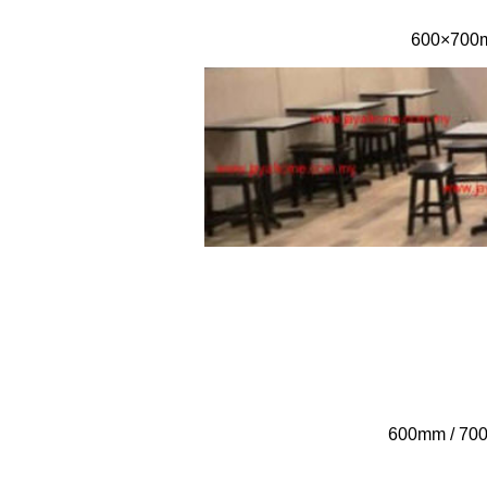
600×700m
600mm / 700