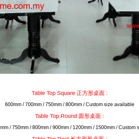
Table Top Square 正方形桌面 :
600mm / 700mm / 750mm / 800mm / Custom size available
Table Top Round 圆形桌面 :
mm / 750mm / 800mm / 900mm / 1200mm / 1500mm / Custom si
Table Top Rect 长方形形桌面 :