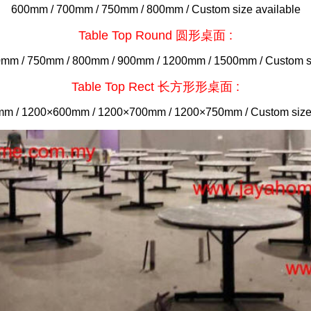
600mm / 700mm / 750mm / 800mm / Custom size available
Table Top Round 圆形桌面 :
mm / 750mm / 800mm / 900mm / 1200mm / 1500mm / Custom si
Table Top Rect 长方形形桌面 :
m / 1200×600mm / 1200×700mm / 1200×750mm / Custom size 