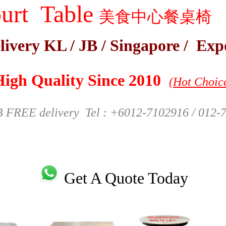
urt
Table
美食中心餐桌椅
|
livery KL / JB / Singapore / Exp
High Quality Since 2010
(Hot Choic
B FREE delivery
Tel : +6012-7102916 / 012-
Get A Quote Today